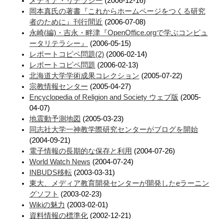
メディア・リテラシー
(2006-12-16)
岡本真氏の著書『これからホームページをつくる研究
者のために』刊行間近
(2006-07-08)
永崎(編)・吉永・畔津『OpenOffice.orgで学ぶコンピュ
ータリテラシー』
(2006-05-15)
レポートコピペ問題(2)
(2006-02-14)
レポートコピペ問題
(2006-02-13)
北海道大学学術成果コレクション
(2005-07-22)
宗教情報センター
(2005-04-27)
Encyclopedia of Religion and Society ウェブ版
(2005-
04-07)
地震動予測地図
(2005-03-23)
同志社大学一神教学際研究センターがブログを開始
(2004-09-21)
電子情報の長期的な保存と利用
(2004-07-26)
World Watch News
(2004-07-24)
INBUDS移転
(2003-03-31)
東大、メディア教育開発センターが開発したeラーニン
グソフト
(2003-02-23)
Wikiの魅力
(2003-02-01)
資料情報の標準化
(2002-12-21)