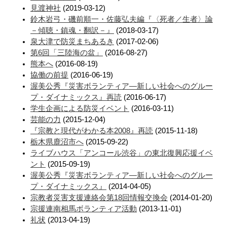
見渡神社
(2019-03-12)
鈴木岩弓・磯前順一・佐藤弘夫編『〈死者／生者〉論
－傾聴・鎮魂・翻訳－』
(2018-03-17)
泉大津で防災まちあるき
(2017-02-06)
第6回「三陸海の盆」
(2016-08-27)
熊本へ
(2016-08-19)
協働の前提
(2016-06-19)
渥美公秀『災害ボランティア―新しい社会へのグルー
プ・ダイナミックス』再読
(2016-06-17)
学生企画による防災イベント
(2016-03-11)
芸能の力
(2015-12-04)
『宗教と現代がわかる本2008』再読
(2015-11-18)
栃木県鹿沼市へ
(2015-09-22)
ライブハウス「アンコール渋谷」の東北復興応援イベ
ント
(2015-09-19)
渥美公秀『災害ボランティア―新しい社会へのグルー
プ・ダイナミックス』
(2014-04-05)
宗教者災害支援連絡会第18回情報交換会
(2014-01-20)
宗援連南相馬ボランティア活動
(2013-11-01)
礼状
(2013-04-19)