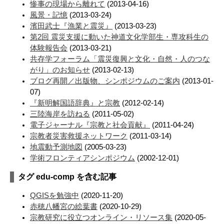
惨事の現場から離れて
(2013-04-16)
風景・記憶
(2013-03-24)
濱田武士『漁業と震災』
(2013-03-23)
第2回 震災支援に動いた神道文化学部生・専攻科生の
体験報告会
(2013-03-21)
共存学フォーラム「震災復興と文化・自然・人のつな
がり」のお知らせ
(2013-02-13)
ブログ再開／出版物、シンポジウムのご案内
(2013-01-
07)
『新明解国語辞典』と宗教
(2012-02-14)
三陸海岸を訪ねる
(2011-05-02)
電子ジャーナル『宗教と社会貢献』
(2011-04-24)
宗教者災害救援ネットワーク
(2011-03-14)
地震動予測地図
(2005-03-23)
学術フロンティアシンポジウム
(2002-12-01)
タグ edu-comp を含む記事
QGISを勉強中
(2020-11-20)
赤穂八幡宮の絵葉書
(2020-10-29)
宗教研究に役立つオンライン・リソース集
(2020-05-