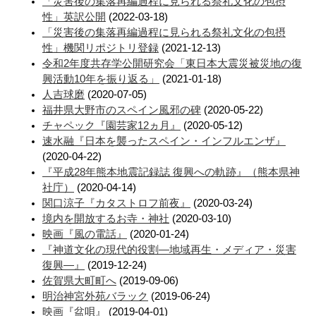
「災害後の集落再編過程に見られる祭礼文化の包摂
性」英訳公開
(2022-03-18)
「災害後の集落再編過程に見られる祭礼文化の包摂
性」機関リポジトリ登録
(2021-12-13)
令和2年度共存学公開研究会「東日本大震災被災地の復
興活動10年を振り返る」
(2021-01-18)
人吉球磨
(2020-07-05)
福井県大野市のスペイン風邪の碑
(2020-05-22)
チャペック『園芸家12ヵ月』
(2020-05-12)
速水融『日本を襲ったスペイン・インフルエンザ』
(2020-04-22)
『平成28年熊本地震記録誌 復興への軌跡』（熊本県神
社庁）
(2020-04-14)
関口涼子『カタストロフ前夜』
(2020-03-24)
境内を開放するお寺・神社
(2020-03-10)
映画『風の電話』
(2020-01-24)
『神道文化の現代的役割―地域再生・メディア・災害
復興―』
(2019-12-24)
佐賀県大町町へ
(2019-09-06)
明治神宮外苑バラック
(2019-06-24)
映画『盆唄』
(2019-04-01)