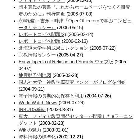
メディア・リテラシー
(2006-12-16)
岡本真氏の著書『これからホームページをつくる研究
者のために』刊行間近
(2006-07-08)
永崎(編)・吉永・畔津『OpenOffice.orgで学ぶコンピュ
ータリテラシー』
(2006-05-15)
レポートコピペ問題(2)
(2006-02-14)
レポートコピペ問題
(2006-02-13)
北海道大学学術成果コレクション
(2005-07-22)
宗教情報センター
(2005-04-27)
Encyclopedia of Religion and Society ウェブ版
(2005-
04-07)
地震動予測地図
(2005-03-23)
同志社大学一神教学際研究センターがブログを開始
(2004-09-21)
電子情報の長期的な保存と利用
(2004-07-26)
World Watch News
(2004-07-24)
INBUDS移転
(2003-03-31)
東大、メディア教育開発センターが開発したeラーニン
グソフト
(2003-02-23)
Wikiの魅力
(2003-02-01)
資料情報の標準化
(2002-12-21)